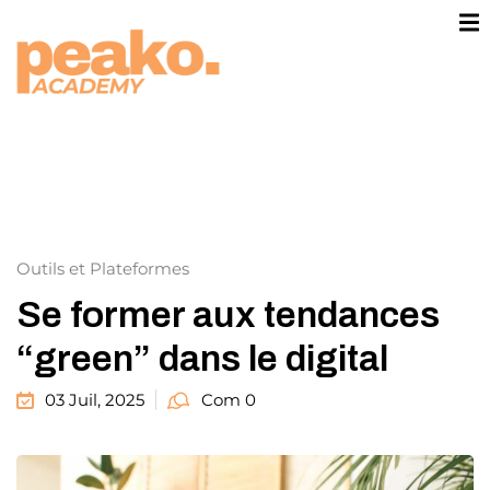
contenu
principal
Sign in
Sign up
Sign in
Don’t have an account?
Sign u
keting
commerce
Outils et Plateformes
Se former aux tendances
“green” dans le digital
03 Juil, 2025
Com 0
Lost y
Remember me
n Thinking
US PLAY®