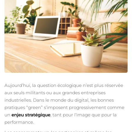
Sign up
nt IA
Already have an account?
Sign 
us ?
Aujourd’hui, la question écologique n’est plus réservée
aux seuls militants ou aux grandes entreprises
industrielles. Dans le monde du digital, les bonnes
pratiques “green” s’imposent progressivement comme
Voulez-vous devenir formateur ?
un
enjeu stratégique
, tant pour l’image que pour la
performance.