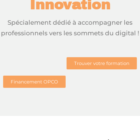
Innovation
Sign up
Spécialement dédié à accompagner les
nt IA
Already have an account?
Sign 
professionnels vers les sommets du digital !
us ?
Trouver votre formation
Financement OPCO
Voulez-vous devenir formateur ?