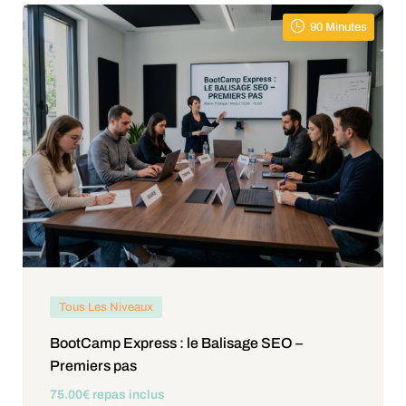
90 Minutes
Tous Les Niveaux
BootCamp Express : le Balisage SEO –
Premiers pas
75
.00
€
repas inclus