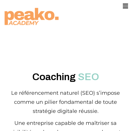
contenu
principal
Sign in
Sign up
Sign in
Don’t have an account?
Sign u
keting
commerce
Coaching
SEO
Le référencement naturel (SEO) s’impose
comme un pilier fondamental de toute
Lost y
Remember me
stratégie digitale réussie.
n Thinking
Une entreprise capable de maîtriser sa
US PLAY®