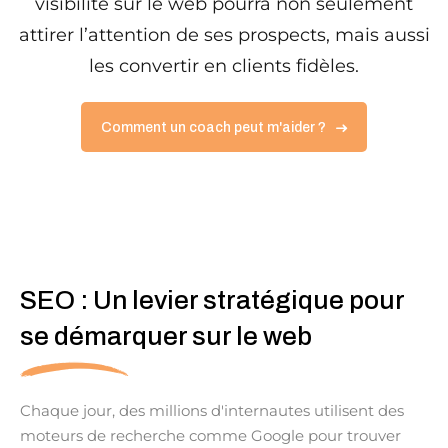
visibilité sur le web pourra non seulement
attirer l’attention de ses prospects, mais aussi
Sign up
les convertir en clients fidèles.
nt IA
Already have an account?
Sign 
Comment un coach peut m'aider ?
us ?
SEO : Un levier stratégique pour
se démarquer sur le web
Voulez-vous devenir formateur ?
Chaque jour, des millions d'internautes utilisent des
moteurs de recherche comme Google pour trouver