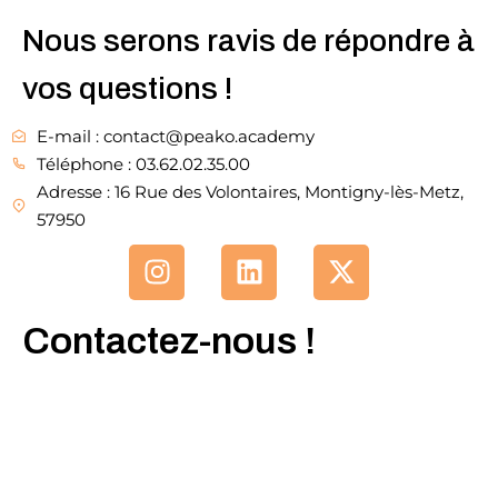
Nous serons ravis de répondre à
Sign up
vos questions !
nt IA
Already have an account?
Sign 
E-mail : contact@peako.academy
Téléphone : 03.62.02.35.00
us ?
Adresse : 16 Rue des Volontaires, Montigny-lès-Metz,
57950
Contactez-nous !
Voulez-vous devenir formateur ?