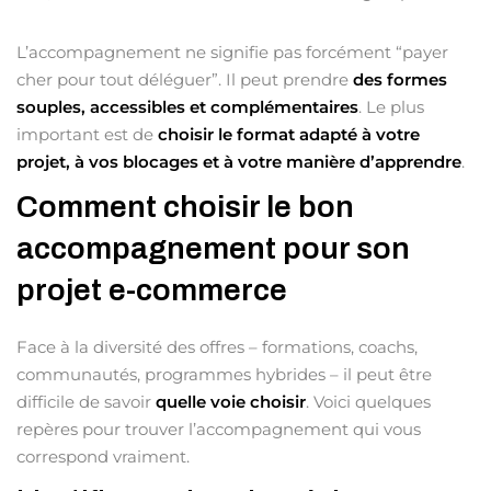
L’accompagnement ne signifie pas forcément “payer
cher pour tout déléguer”. Il peut prendre
des formes
souples, accessibles et complémentaires
. Le plus
important est de
choisir le format adapté à votre
projet, à vos blocages et à votre manière d’apprendre
.
Comment choisir le bon
accompagnement pour son
projet e-commerce
Face à la diversité des offres – formations, coachs,
communautés, programmes hybrides – il peut être
difficile de savoir
quelle voie choisir
. Voici quelques
repères pour trouver l’accompagnement qui vous
correspond vraiment.