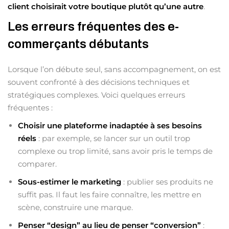
client choisirait votre boutique plutôt qu’une autre
.
Les erreurs fréquentes des e-
commerçants débutants
Lorsque l’on débute seul, sans accompagnement, on est
souvent confronté à des décisions techniques et
stratégiques complexes. Voici quelques erreurs
fréquentes :
Choisir une plateforme inadaptée à ses besoins
réels
: par exemple, se lancer sur un outil trop
complexe ou trop limité, sans avoir pris le temps de
comparer.
Sous-estimer le marketing
: publier ses produits ne
suffit pas. Il faut les faire connaître, les mettre en
scène, construire une marque.
Penser “design” au lieu de penser “conversion”
: