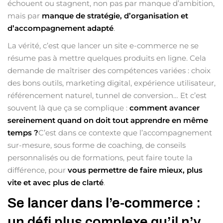
échouent ou stagnent, non pas par manque d’ambition,
mais par
manque de stratégie, d’organisation et
d’accompagnement adapté
.
La vérité, c’est que lancer un site e-commerce ne se
résume pas à mettre quelques produits en ligne. Cela
demande de maîtriser des compétences variées : choix
des bons outils, marketing digital, expérience utilisateur,
référencement naturel, tunnel de conversion… Et c’est
souvent là que ça se complique :
comment avancer
sereinement quand on doit tout apprendre en même
temps ?
C’est dans ce contexte que l’accompagnement
sur-mesure, sous forme de coaching, de conseils
personnalisés ou de formations, peut faire toute la
différence, pour
vous permettre de faire mieux, plus
vite et avec plus de clarté
.
Se lancer dans l’e-commerce :
un défi plus complexe qu’il n’y