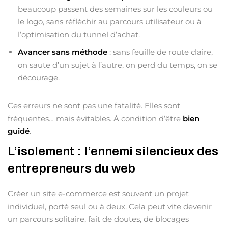
beaucoup passent des semaines sur les couleurs ou
le logo, sans réfléchir au parcours utilisateur ou à
l’optimisation du tunnel d’achat.
Avancer sans méthode
: sans feuille de route claire,
on saute d’un sujet à l’autre, on perd du temps, on se
décourage.
Ces erreurs ne sont pas une fatalité. Elles sont
fréquentes… mais évitables. À condition d’être
bien
guidé
.
L’isolement : l’ennemi silencieux des
entrepreneurs du web
Créer un site e-commerce est souvent un projet
individuel, porté seul ou à deux. Cela peut vite devenir
un parcours solitaire, fait de doutes, de blocages