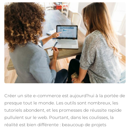
Sign up
nt IA
Already have an account?
Sign 
us ?
Créer un site e-commerce est aujourd’hui à la portée de
presque tout le monde. Les outils sont nombreux, les
Voulez-vous devenir formateur ?
tutoriels abondent, et les promesses de réussite rapide
pullulent sur le web. Pourtant, dans les coulisses, la
réalité est bien différente : beaucoup de projets