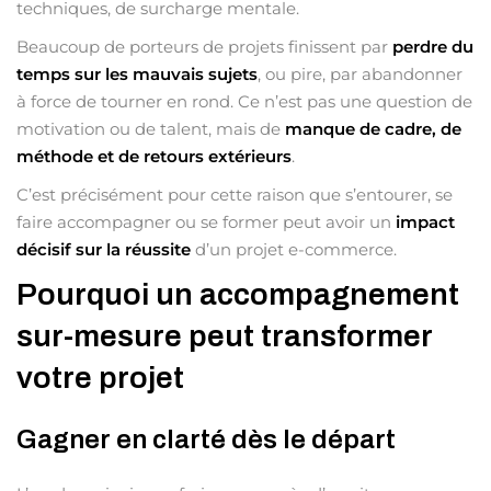
techniques, de surcharge mentale.
Beaucoup de porteurs de projets finissent par
perdre du
temps sur les mauvais sujets
, ou pire, par abandonner
à force de tourner en rond. Ce n’est pas une question de
motivation ou de talent, mais de
manque de cadre, de
méthode et de retours extérieurs
.
C’est précisément pour cette raison que s’entourer, se
faire accompagner ou se former peut avoir un
impact
décisif sur la réussite
d’un projet e-commerce.
Pourquoi un accompagnement
sur-mesure peut transformer
votre projet
Gagner en clarté dès le départ