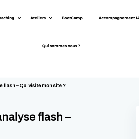
oaching
Ateliers
BootCamp
Accompagnement I
Qui sommes nous ?
Sign in
Sign up
Sign in
flash – Qui visite mon site ?
Don’t have an account?
Sign up
nalyse flash –