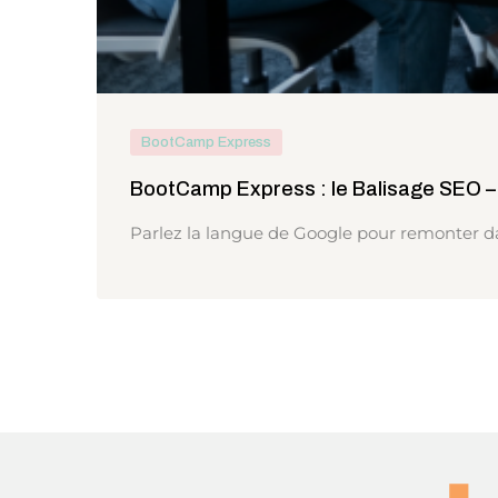
BootCamp Express
BootCamp Express : le Balisage SEO –
Parlez la langue de Google pour remonter d