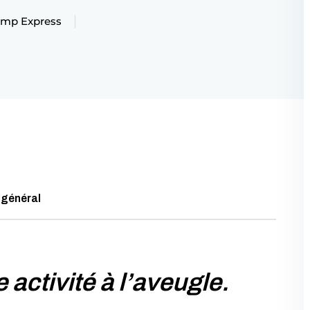
mp Express
Lost your password?
Remember me
Sign up
Already have an account?
Sign in
 général
e activité à l’aveugle.