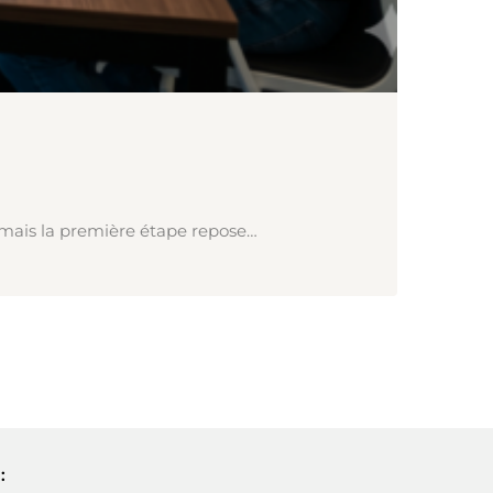
 mais la première étape repose…
: