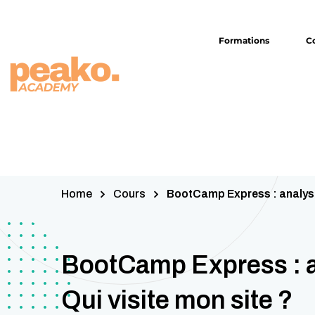
contenu
principal
Formations
C
Home
Cours
BootCamp Express : analyse 
BootCamp Express : a
Qui visite mon site ?