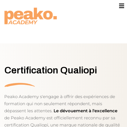
contenu
principal
Sign in
Sign up
Sign in
Don’t have an account?
Sign u
keting
commerce
Certification Qualiopi
Peako Academy s'engage à offrir des expériences de
formation qui non seulement répondent, mais
Lost y
Remember me
dépassent les attentes.
Le dévouement à l'excellence
n Thinking
de Peako Academy est officiellement reconnu par sa
US PLAY®
certification Qualiopi, une marque nationale de qualité