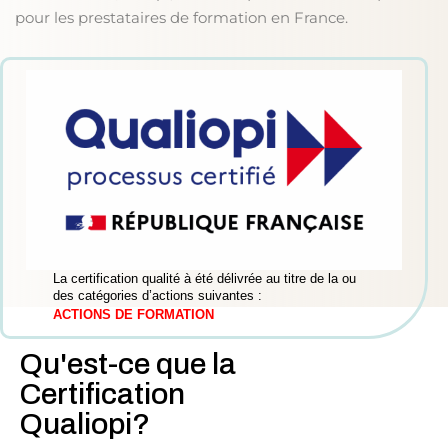
pour les prestataires de formation en France.
Sign up
nt IA
Already have an account?
Sign 
Voir le certificat
us ?
La certification qualité à été délivrée au titre de la ou
des catégories d’actions suivantes :
ACTIONS DE FORMATION
Qu'est-ce que la
Voulez-vous devenir formateur ?
Certification
Qualiopi?