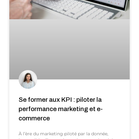
Sign up
nt IA
Already have an account?
Sign 
us ?
Se former aux KPI : piloter la
performance marketing et e-
Voulez-vous devenir formateur ?
commerce
À l’ère du marketing piloté par la donnée,